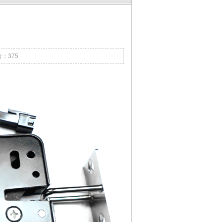
击：
375