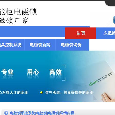
首 页
东晟
锁具控制系统
电磁锁新闻
电磁锁询价
电控锁锁控系统|电控锁|电磁锁|详情内容