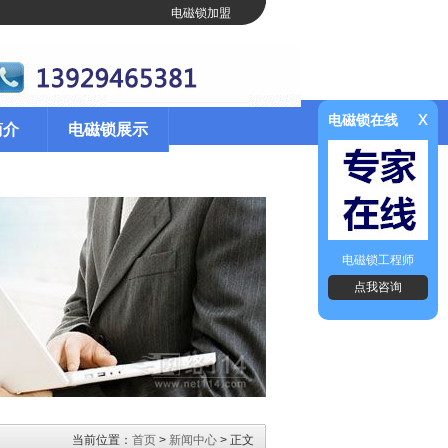
电磁锁加盟
x
电磁锁在线
简介
电磁锁展示
电磁锁工程师
点我咨询
当前位置：
首页
>
新闻中心
> 正文