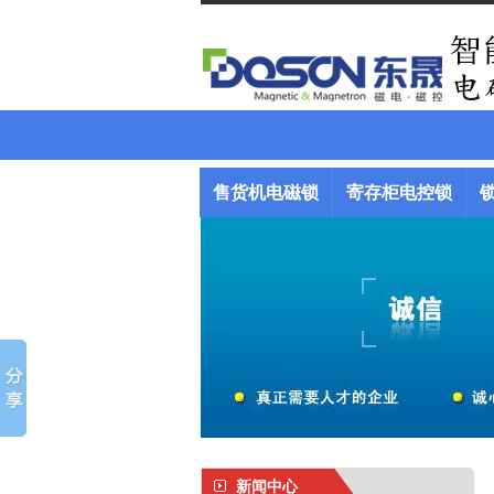
售货机电磁锁
寄存柜电控锁
新闻中心