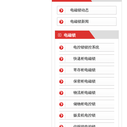
电磁锁动态
电磁锁新闻
电磁锁
电控锁锁控系统
快递柜电磁锁
寄存柜电磁锁
保密柜电磁锁
物流柜电磁锁
储物柜电控锁
贩卖机电控锁
信报箱电控锁