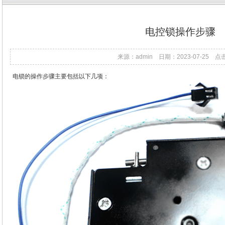
电控锁操作步骤
来源：
admin
日期：
2023-07-25
点
电锁的操作步骤主要包括以下几项：