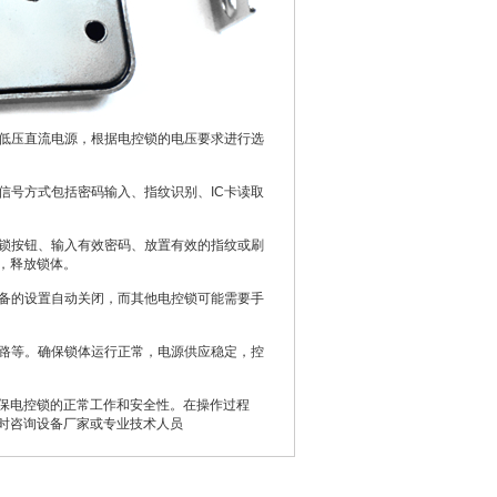
或低压直流电源，根据电控锁的电压要求进行选
信号方式包括密码输入、指纹识别、IC卡读取
开锁按钮、输入有效密码、放置有效的指纹或刷
，释放锁体。
设备的设置自动关闭，而其他电控锁可能需要手
电路等。确保锁体运行正常，电源供应稳定，控
保电控锁的正常工作和安全性。在操作过程
时咨询设备厂家或专业技术人员